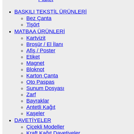
BASKILI TEKSTİL ÜRÜNLERİ
Bez Çanta
Tişört
MATBAA ÜRÜNLERİ
Kartvizit
Broşür / El İlanı
Afiş / Poster
Etiket
Magnet
Bloknot
Karton Çanta
Oto Paspas
Sunum Dosyası
Zarf
Bayraklar
Antetli Kağıt
Kaşeler
DAVETİYELER
Çiçekli Modeller
Kraft Kağıt Davetiyeler