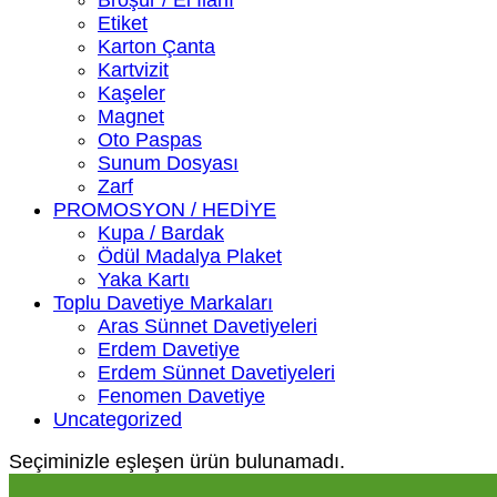
Etiket
Karton Çanta
Kartvizit
Kaşeler
Magnet
Oto Paspas
Sunum Dosyası
Zarf
PROMOSYON / HEDİYE
Kupa / Bardak
Ödül Madalya Plaket
Yaka Kartı
Toplu Davetiye Markaları
Aras Sünnet Davetiyeleri
Erdem Davetiye
Erdem Sünnet Davetiyeleri
Fenomen Davetiye
Uncategorized
Seçiminizle eşleşen ürün bulunamadı.