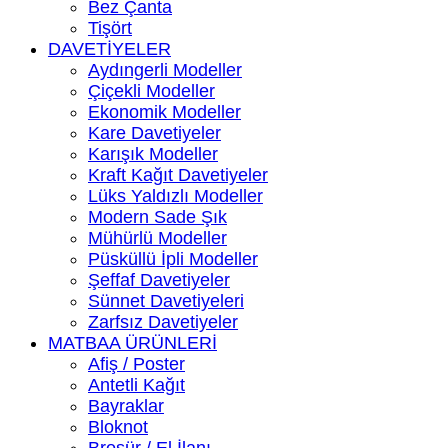
Bez Çanta
Tişört
DAVETİYELER
Aydıngerli Modeller
Çiçekli Modeller
Ekonomik Modeller
Kare Davetiyeler
Karışık Modeller
Kraft Kağıt Davetiyeler
Lüks Yaldızlı Modeller
Modern Sade Şık
Mühürlü Modeller
Püsküllü İpli Modeller
Şeffaf Davetiyeler
Sünnet Davetiyeleri
Zarfsız Davetiyeler
MATBAA ÜRÜNLERİ
Afiş / Poster
Antetli Kağıt
Bayraklar
Bloknot
Broşür / El İlanı