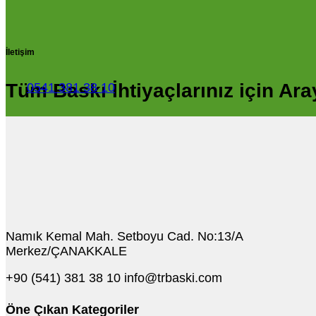
İletişim
Tüm Baskı İhtiyaçlarınız için Ara
0541 381 38 10
Namık Kemal Mah. Setboyu Cad. No:13/A
Merkez/ÇANAKKALE
+90 (541) 381 38 10
info@trbaski.com
Öne Çıkan Kategoriler