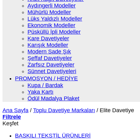
Aydıngerli Modeller
Mühürlü Modeller
Lüks Yaldızlı Modeller
Ekonomik Modeller
Püsküllü İpli Modeller
Kare Davetiyeler
Karışık Modeller
Modern Sade Şık
Şeffaf Davetiyeler
Zarfsız Davetiyeler
Sünnet Davetiyeleri
PROMOSYON / HEDİYE
Kupa / Bardak
Yaka Kartı
Ödül Madalya Plaket
Ana Sayfa
/
Toplu Davetiye Markaları
/
Elite Davetiye
Filtrele
Keşfet
BASKILI TEKSTİL ÜRÜNLERİ