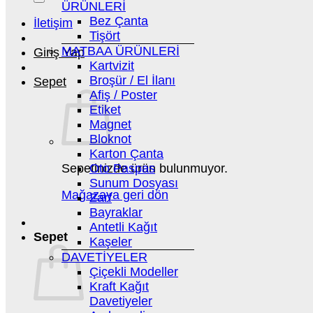
ÜRÜNLERİ
Bez Çanta
İletişim
Tişört
MATBAA ÜRÜNLERİ
Giriş Yap
Kartvizit
Broşür / El İlanı
Sepet
Afiş / Poster
Etiket
Magnet
Bloknot
Karton Çanta
Sepetinizde ürün bulunmuyor.
Oto Paspas
Sunum Dosyası
Mağazaya geri dön
Zarf
Bayraklar
Antetli Kağıt
Sepet
Kaşeler
DAVETİYELER
Çiçekli Modeller
Kraft Kağıt
Davetiyeler