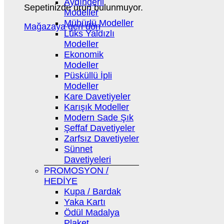
Aydıngerli
Sepetinizde ürün bulunmuyor.
Modeller
Mühürlü Modeller
Mağazaya geri dön
Lüks Yaldızlı
Modeller
Ekonomik
Modeller
Püsküllü İpli
Modeller
Kare Davetiyeler
Karışık Modeller
Modern Sade Şık
Şeffaf Davetiyeler
Zarfsız Davetiyeler
Sünnet
Davetiyeleri
PROMOSYON /
HEDİYE
Kupa / Bardak
Yaka Kartı
Ödül Madalya
Plaket