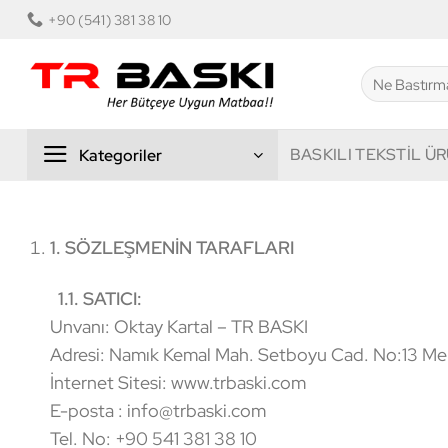
İçeriğe
2500₺ Üzeri Siparişlerd
+90 (541) 381 38 10
atla
Ara:
BASKILI TEKSTİL Ü
Kategoriler
1. SÖZLEŞMENİN TARAFLARI
1.1. SATICI:
Unvanı: Oktay Kartal – TR BASKI
Adresi: Namık Kemal Mah. Setboyu Cad. No:13 
İnternet Sitesi: www.trbaski.com
E-posta : info@trbaski.com
Tel. No: +90 541 381 38 10