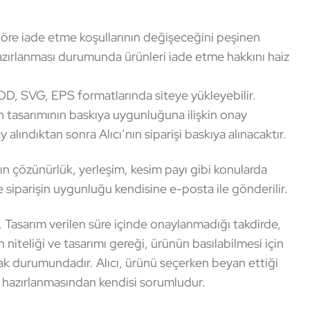
göre iade etme koşullarının değişeceğini peşinen
hazırlanması durumunda ürünleri iade etme hakkını haiz
NDD, SVG, EPS formatlarında siteye yükleyebilir.
in tasarımının baskıya uygunluğuna ilişkin onay
 alındıktan sonra Alıcı’nın siparişi baskıya alınacaktır.
n çözünürlük, yerleşim, kesim payı gibi konularda
ve siparişin uygunluğu kendisine e-posta ile gönderilir.
 Tasarım verilen süre içinde onaylanmadığı takdirde,
in niteliği ve tasarımı gereği, ürünün basılabilmesi için
k durumundadır. Alıcı, ürünü seçerken beyan ettiği
e hazırlanmasından kendisi sorumludur.