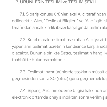
7.
ÜRÜNLERİN TESLİMİ ve TESLİM ŞEKLİ
7.1. Sipariş konusu ürünler, aksi Alıcı tarafından a
edilecektir. Alıcı, “Teslimat Bilgileri” ve “Alıcı” gib
tarafından ancak kimlik ibrazı karşılığında teslim a
7.2. Kural olarak teslimat masrafları Alıcı’ya aittir
yapanların teslimat ücretinin kendisince karşılanac
olacaktır. Bununla birlikte Satıcı, teslimatın hangi 
taahhütte bulunmamaktadır.
7.3. Teslimat; hazır ürünlerde stokların müsait olm
geçmesinden sonra 30 (otuz) günü geçmemek kaydıy
7.4. Sipariş, Alıcı’nın ödeme bilgisi hakkında on
elektronik ortamda onay alındıktan sonra verilmiş sa