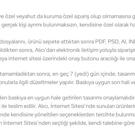
şiye özel veyahut da kuruma özel sipariş olup olmamasına 
 gerçek kişi ayrımı bulunmaksızın, kendisine özel olarak 
 dosyalarını, ürünü sepete attıktan sonra PDF, PSD, AI, I
dikten sonra, Alıcı’dan elektronik iletişim yoluyla sipariş
eya internet sitesi üzerindeki onay butonu aracılığı ile onay
tamamladıktan sonra, en geç 7 (yedi) gün içinde, tasarımı
onularla ilgili düzeltmeler yapılır. Baskıya uygun son hali 
n baskıya en uygun hale getirilen tasarımı onaylamalıdır.
 ile teslim edilir. Alıcı, İnternet Sitesi’nde sunulan ürünler
nde kendisine yöneltilen seçeneklerden tercihte bulunma
n İnternet Sitesi’nden seçtiği şekilde, kendi talebine gör