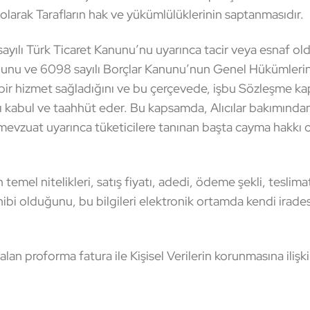
gili olarak Tarafların hak ve yükümlülüklerinin saptanmasıdır.
lı Türk Ticaret Kanunu’nu uyarınca tacir veya esnaf old
unu ve 6098 sayılı Borçlar Kanunu’nun Genel Hükümlerine
k bir hizmet sağladığını ve bu çerçevede, işbu Sözleşme ka
bul ve taahhüt eder. Bu kapsamda, Alıcılar bakımından, 
n mevzuat uyarınca tüketicilere tanınan başta cayma hakkı
mel nitelikleri, satış fiyatı, adedi, ödeme şekli, teslimat 
sahibi olduğunu, bu bilgileri elektronik ortamda kendi irade
 proforma fatura ile Kişisel Verilerin korunmasına ilişk