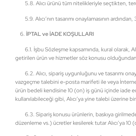
5.8. Alıcı ürünü tüm nitelikleriyle seçtikten, ter
5.9. Alıcı’nın tasarımı onaylamasının ardından, 30 
6.
İPTAL ve İADE KOŞULLARI
6.1. İşbu Sözleşme kapsamında, kural olarak, Alıcı’n
getirilen ürün ve hizmetler söz konusu olduğundan 
6.2. Alıcı, sipariş uygunluğunu ve tasarımı onay
vazgeçme talebini e-posta marifeti ile veya İnternet
ürün bedeli kendisine 10 (on) iş günü içinde iade ed
kullanılabileceği gibi, Alıcı’ya yine talebi üzerine 
6.3. Sipariş konusu ürünlerin, baskıya girilmeden ip
düzenleme vs.) ücretler kesilerek tutar Alıcı’ya 10 (