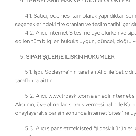
4.
TARAFLARIN HAK ve YÜKÜMLÜLÜKLERİ
4.1. Satıcı, ödemesi tam olarak yapıldıktan sonra
seçeneklerindeki fire oranları ve teslim tarihi içe
4.2. Alıcı, İnternet Sitesi’ne üye olurken ve sipari
edilen tüm bilgileri hukuka uygun, güncel, doğru v
5.
SİPARİŞ(LER)E İLİŞKİN HÜKÜMLER
5.1. İşbu Sözleşme’nin tarafları Alıcı ile Satıcıdı
taraflarına aittir.
5.2. Alıcı, www.trbaski.com alan adlı internet sit
Alıcı’nın, üye olmadan sipariş vermesi halinde Kulla
onaylayarak siparişin sonunda İnternet Sitesi’ne üye
5.3. Alıcı sipariş etmek istediği baskılı ürünler içi