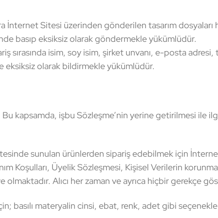
 İnternet Sitesi üzerinden gönderilen tasarım dosyaları 
risinde basıp eksiksiz olarak göndermekle yükümlüdür.
ş sırasında isim, soy isim, şirket unvanı, e-posta adresi, t
e eksiksiz olarak bildirmekle yükümlüdür.
r. Bu kapsamda, işbu Sözleşme’nin yerine getirilmesi ile i
esinde sunulan ürünlerden sipariş edebilmek için İnternet 
nım Koşulları, Üyelik Sözleşmesi, Kişisel Verilerin korunma
 olmaktadır. Alıcı her zaman ve ayrıca hiçbir gerekçe göst
n; basılı materyalin cinsi, ebat, renk, adet gibi seçenekler