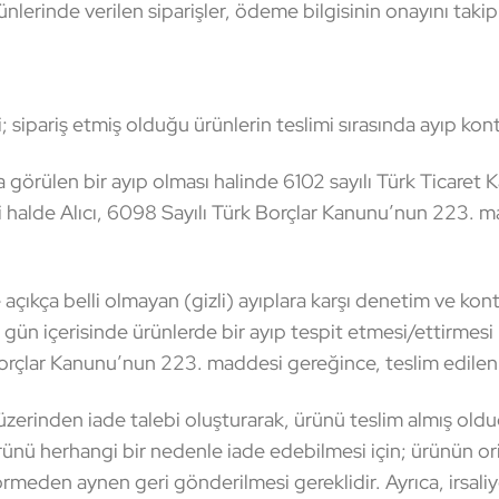
erinde verilen siparişler, ödeme bilgisinin onayını takip e
; sipariş etmiş olduğu ürünlerin teslimi sırasında ayıp ko
a görülen bir ayıp olması halinde 6102 sayılı Türk Ticare
halde Alıcı, 6098 Sayılı Türk Borçlar Kanunu’nun 223. mad
açıkça belli olmayan (gizli) ayıplara karşı denetim ve ko
 gün içerisinde ürünlerde bir ayıp tespit etmesi/ettirmes
orçlar Kanunu’nun 223. maddesi gereğince, teslim edilen ürü
üzerinden iade talebi oluşturarak, ürünü teslim almış olduğ
rünü herhangi bir nedenle iade edebilmesi için; ürünün or
görmeden aynen geri gönderilmesi gereklidir. Ayrıca, irsali