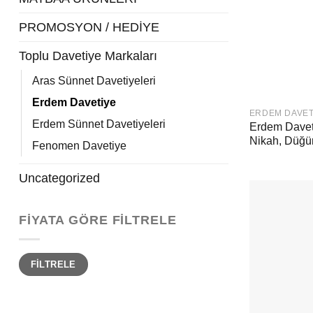
PROMOSYON / HEDİYE
Toplu Davetiye Markaları
Aras Sünnet Davetiyeleri
Erdem Davetiye
ERDEM DAVET
Erdem Sünnet Davetiyeleri
Erdem Daveti
Nikah, Düğün
Fenomen Davetiye
Uncategorized
FIYATA GÖRE FILTRELE
En
En
FILTRELE
düşük
yüksek
fiyat
fiyat