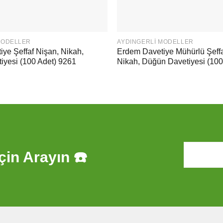
MODELLER
AYDINGERLI MODELLER
ye Şeffaf Nişan, Nikah,
Erdem Davetiye Mühürlü Şeffa
iyesi (100 Adet) 9261
Nikah, Düğün Davetiyesi (100
çin Arayın ☎️