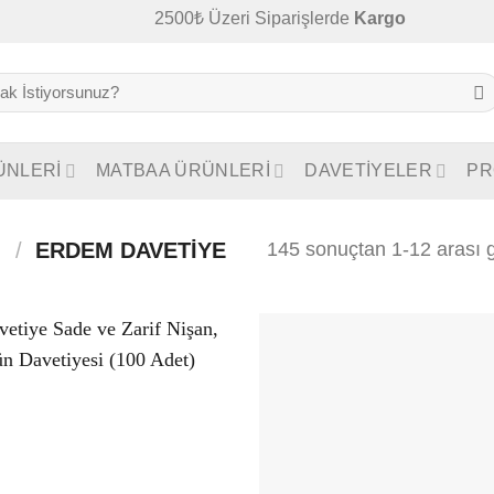
2500₺ Üzeri Siparişlerde
Kargo Bedava
ÜNLERİ
MATBAA ÜRÜNLERİ
DAVETİYELER
PR
145 sonuçtan 1-12 arası g
I
/
ERDEM DAVETIYE