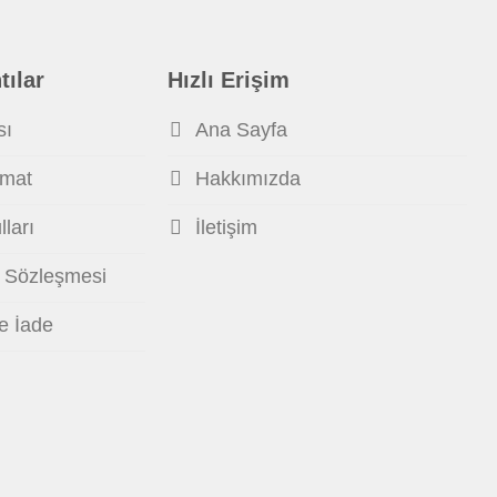
tılar
Hızlı Erişim
sı
Ana Sayfa
imat
Hakkımızda
ları
İletişim
ş Sözleşmesi
ve İade