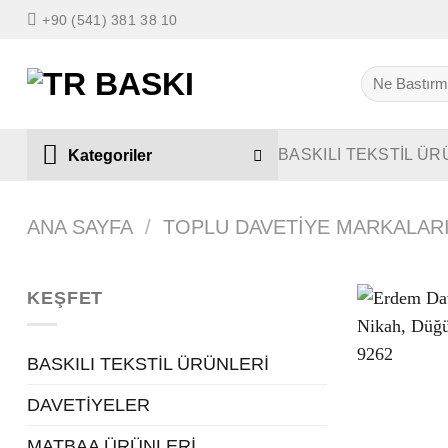
İçeriğe
+90 (541) 381 38 10
atla
Ara:
BASKILI TEKSTİL ÜR
Kategoriler
ANA SAYFA
/
TOPLU DAVETIYE MARKALAR
KEŞFET
BASKILI TEKSTİL ÜRÜNLERİ
DAVETİYELER
MATBAA ÜRÜNLERİ