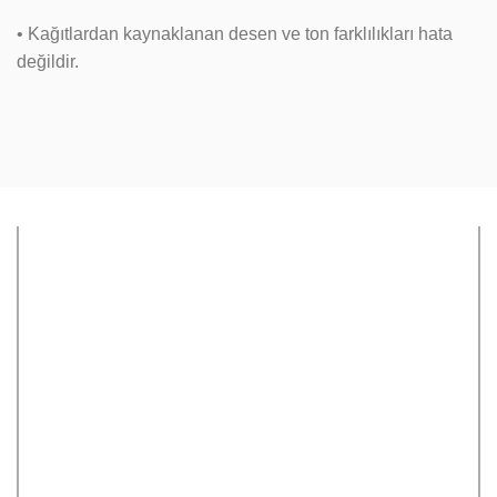
• Kağıtlardan kaynaklanan desen ve ton farklılıkları hata
değildir.
Sipariş Oluşturma
Tasarım Kontrolü
Sepete eklediğiniz
Bize iletmiş olduğunuz
ürünlerin ödemesini
hazır tasarımlarınızın
yaparak siparişi oluşturun.
baskıya uygunluğu uzman
Tasarımlarınızı, siparişinizi
ekibimiz tarafından kontrol
oluşturduktan sonra ya da
edilir. Eğer uygun değilse