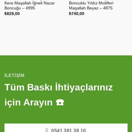
Kere Maşallah İğneli Nazar
Boncuklu Yıldız Motifleri
Boncuğu – 4995
Maşallah Beyaz – 4875
₺
829,00
₺
740,00
İLETIŞIM
Tüm Baskı İhtiyaçlarınız
için Arayın ☎️
0541 381 38 10