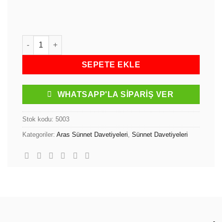
Aras Sünnet Davetiyesi Küçük Prens Nazar Boncuklu Ekon
SEPETE EKLE
WHATSAPP'LA SIPARIŞ VER
Stok kodu:
5003
Kategoriler:
Aras Sünnet Davetiyeleri
,
Sünnet Davetiyeleri