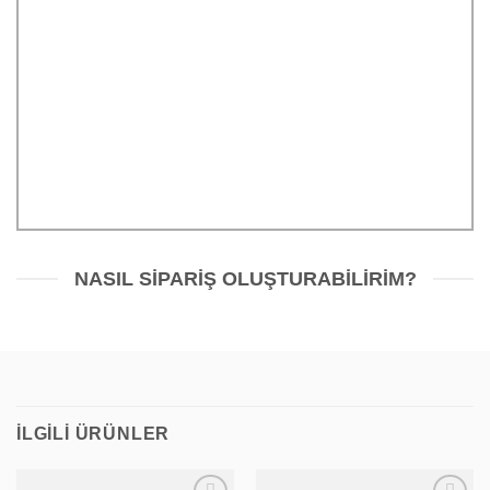
İşlemlerinizin baskıya hazır
bir şekilde sizi
hali e-posta adresinize
yönlendirecektir.
gönderilir. Gelen mail
kontrol edildikten sonra,
herhangi bir sorun yoksa
”Onaylıyorum” şeklinde
cevaplanır.
NASIL SIPARIŞ OLUŞTURABILIRIM?
İLGILI ÜRÜNLER