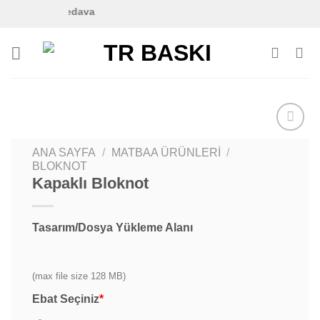
İçeriğe
rde
Kargo Bedava
atla
ANA SAYFA
/
MATBAA ÜRÜNLERİ
/
BLOKNOT
Kapaklı Bloknot
Tasarım/Dosya Yükleme Alanı
(max file size 128 MB)
Ebat Seçiniz
*