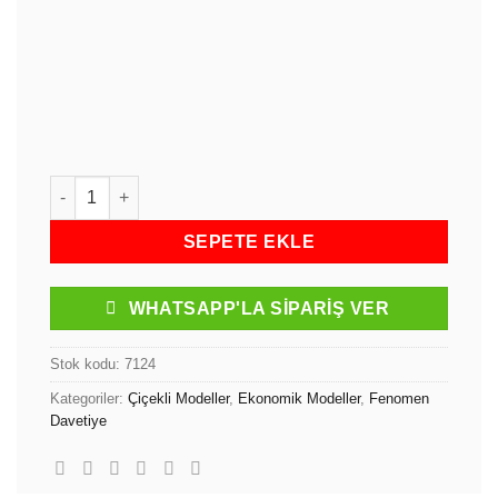
Fenomen Davetiye Ekonomik Nişan, Nikah, Düğün Davetiyes
SEPETE EKLE
WHATSAPP'LA SIPARIŞ VER
Stok kodu:
7124
Kategoriler:
Çiçekli Modeller
,
Ekonomik Modeller
,
Fenomen
Davetiye