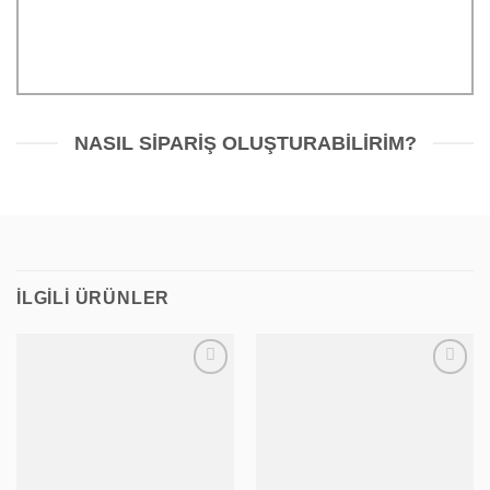
”Onaylıyorum” şeklinde
cevaplanır.
NASIL SIPARIŞ OLUŞTURABILIRIM?
İLGILI ÜRÜNLER