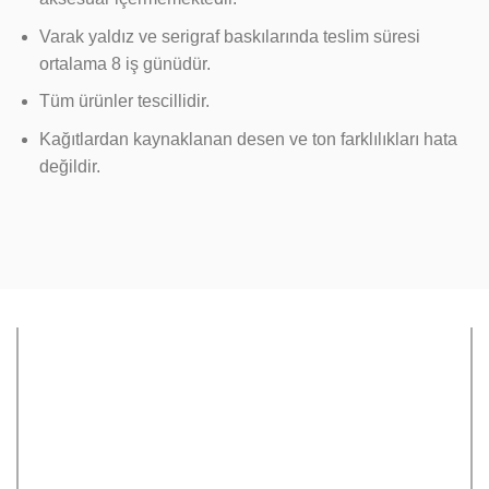
Varak yaldız ve serigraf baskılarında teslim süresi
ortalama 8 iş günüdür.
Tüm ürünler tescillidir.
Kağıtlardan kaynaklanan desen ve ton farklılıkları hata
değildir.
Sipariş Oluşturma
Tasarım Kontrolü
Sepete eklediğiniz
Bize iletmiş olduğunuz