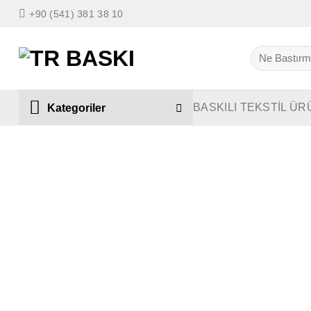
İçeriğe
+90 (541) 381 38 10
atla
Ara:
BASKILI TEKSTİL ÜR
Kategoriler