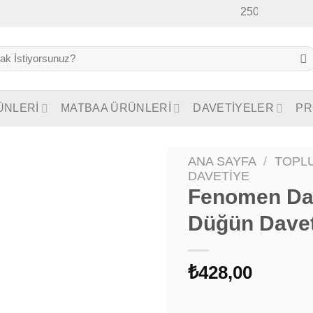
2500₺ Üzeri Sipariş
ÜNLERİ
MATBAA ÜRÜNLERİ
DAVETİYELER
PR
ANA SAYFA
/
TOPLU
DAVETIYE
Fenomen Dav
Düğün Davet
₺
428,00