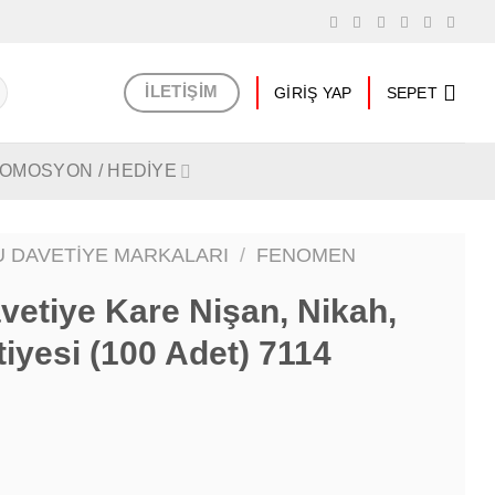
lerde
Kargo Bedava
İLETIŞIM
GIRIŞ YAP
SEPET
OMOSYON / HEDİYE
 DAVETIYE MARKALARI
/
FENOMEN
etiye Kare Nişan, Nikah,
iyesi (100 Adet) 7114