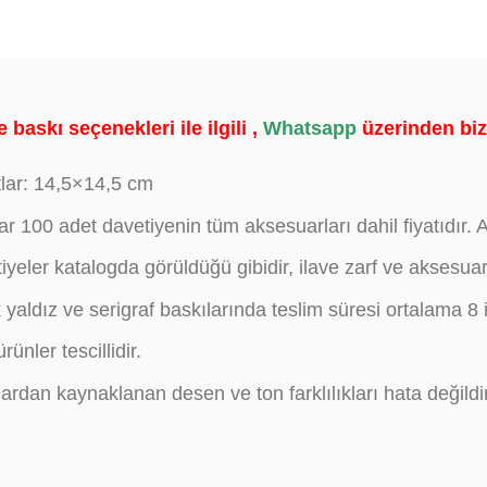
 baskı seçenekleri ile ilgili ,
Whatsapp
üzerinden bizi
lar: 14,5×14,5 cm
lar 100 adet davetiyenin tüm aksesuarları dahil fiyatıdır. Ak
iyeler katalogda görüldüğü gibidir, ilave zarf ve aksesua
 yaldız ve serigraf baskılarında teslim süresi ortalama 8 
ünler tescillidir.
lardan kaynaklanan desen ve ton farklılıkları hata değildir