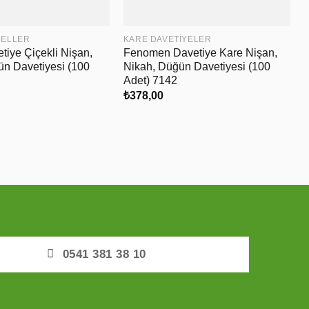
DELLER
KARE DAVETIYELER
iye Çiçekli Nişan,
Fenomen Davetiye Kare Nişan,
ün Davetiyesi (100
Nikah, Düğün Davetiyesi (100
Adet) 7142
₺
378,00
0541 381 38 10