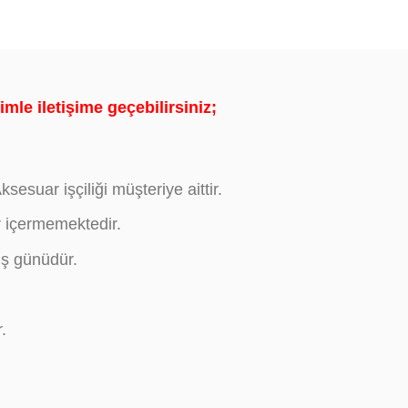
mle iletişime geçebilirsiniz;
sesuar işçiliği müşteriye aittir.
r içermemektedir.
iş günüdür.
.