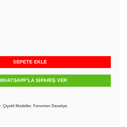
Nişan, Nikah, Düğün Davetiyesi (100 Adet) 7114 adet
SEPETE EKLE
WHATSAPP'LA SIPARIŞ VER
r
,
Çiçekli Modeller
,
Fenomen Davetiye