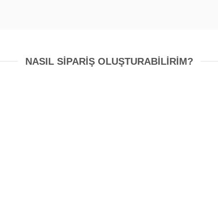
NASIL SIPARIŞ OLUŞTURABILIRIM?
sarım Kontrolü
Baskı Onay
letmiş olduğunuz hazır
TR BASKI onay verilmey
rınızın baskıya uygunluğu
siparişi üretime almaz. İş
bimiz tarafından kontrol
baskıya hazır hali e-post
er uygun değilse hazır hale
gönderilir. Gelen mail
getirilir.
edildikten sonra, herhang
yoksa ”Onaylıyorum” 