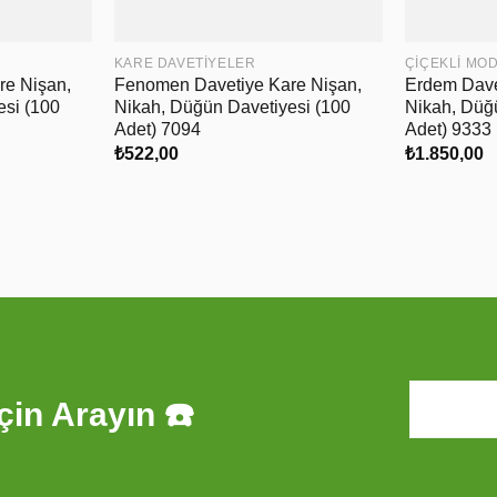
KARE DAVETIYELER
ÇIÇEKLI MO
re Nişan,
Fenomen Davetiye Kare Nişan,
Erdem Davet
esi (100
Nikah, Düğün Davetiyesi (100
Nikah, Düğ
Adet) 7094
Adet) 9333
₺
522,00
₺
1.850,00
çin Arayın ☎️