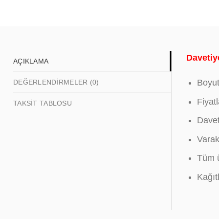
Davetiye
AÇIKLAMA
Boyut
DEĞERLENDIRMELER (0)
Fiyat
TAKSIT TABLOSU
Davet
Varak
Tüm ür
Kağıt