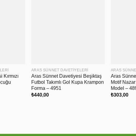
LERI
ARAS SÜNNET DAVETIYELERI
ARAS SÜNNE
i Kırmızı
Aras Sünnet Davetiyesi Beşiktaş
Aras Sünne
ocuğu
Futbol Takımlı Gol Kupa Krampon
Motif Naza
Forma – 4951
Model – 48
₺
440,00
₺
303,00