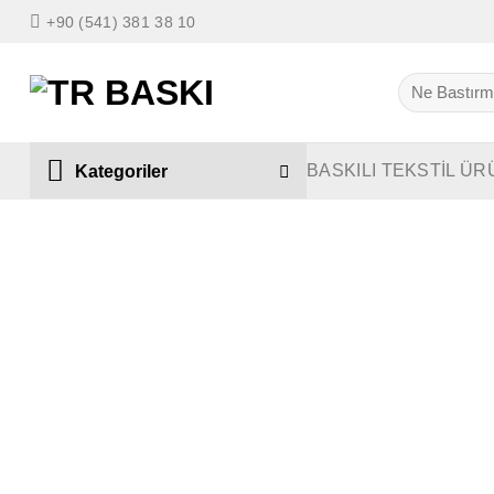
İçeriğe
+90 (541) 381 38 10
atla
Ara:
BASKILI TEKSTİL ÜR
Kategoriler