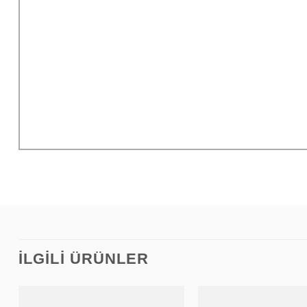
Sepete eklediğiniz ürünlerin
Bize i
ödemesini yaparak siparişi oluşturun.
tasarımla
Tasarımlarınızı, siparişinizi
uzman eki
oluşturduktan sonra ya da
edilir. Eğ
oluşturmadan hemen önce bize iletin.
İLGILI ÜRÜNLER