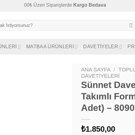
2500₺ Üzeri Siparişlerde
Kargo Bedava
ÜNLERİ
MATBAA ÜRÜNLERİ
DAVETİYELER
PR
ANA SAYFA
/
TOPLU
DAVETIYELERI
Sünnet Davet
Takımlı For
Adet) – 809
₺
1.850,00