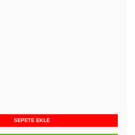
taş Futbol Takımlı Formalı Ekonomik Model (100 Adet) - 80
SEPETE EKLE