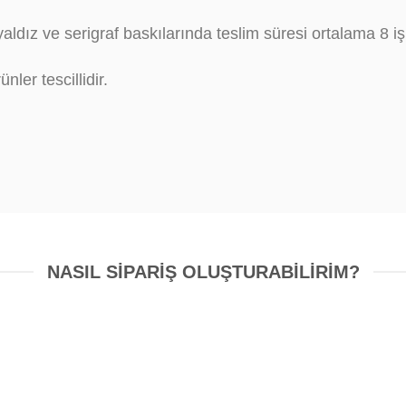
yaldız ve serigraf baskılarında teslim süresi ortalama 8 i
nler tescillidir.
NASIL SIPARIŞ OLUŞTURABILIRIM?
sarım Kontrolü
Baskı Onay