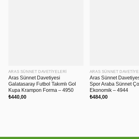
ARAS SÜNNET DAVETIYELERI
ARAS SÜNNET DAVETIYE
Aras Sünnet Davetiyesi
Aras Sünnet Davetiyes
Galatasaray Futbol Takımlı Gol
Spor Araba Sünnet Ç
Kupa Krampon Forma – 4950
Ekonomik – 4944
₺
440,00
₺
484,00