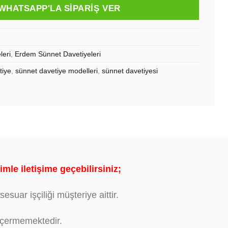
WHATSAPP'LA SIPARIŞ VER
leri
,
Erdem Sünnet Davetiyeleri
tiye
,
sünnet davetiye modelleri
,
sünnet davetiyesi
mle iletişime geçebilirsiniz;
esuar işçiliği müşteriye aittir.
 içermemektedir.