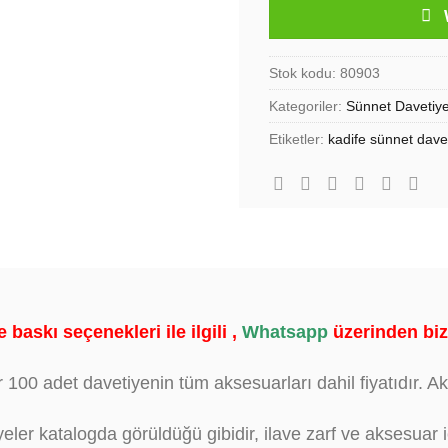
Stok kodu:
80903
Kategoriler:
Sünnet Davetiye
Etiketler:
kadife sünnet dave
 baskı seçenekleri ile ilgili ,
Whatsapp
üzerinden bizi
r 100 adet davetiyenin tüm aksesuarları dahil fiyatıdır. Aks
yeler katalogda görüldüğü gibidir, ilave zarf ve aksesuar