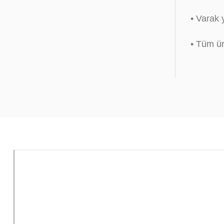
• Varak 
• Tüm ürü
Sipariş Oluşturma
Ta