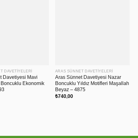
T DAVETIYELERI
ARAS SÜNNET DAVETIYELERI
t Davetiyesi Mavi
Aras Sünnet Davetiyesi Nazar
A
r Boncuklu Ekonomik
Boncuklu Yıldız Motifleri Maşallah
93
Beyaz – 4875
₺
740,00