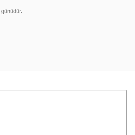
ş günüdür.
ı
Tasarımınız Hazır Değilse