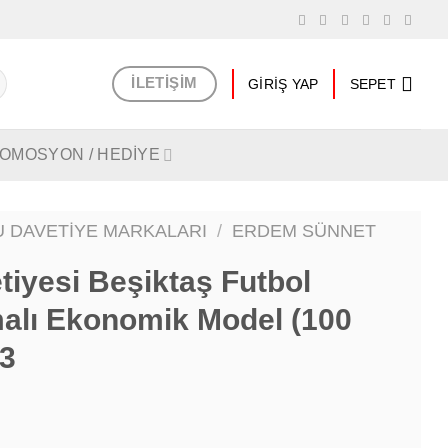
İLETIŞIM
GIRIŞ YAP
SEPET
OMOSYON / HEDİYE
 DAVETIYE MARKALARI
/
ERDEM SÜNNET
iyesi Beşiktaş Futbol
malı Ekonomik Model (100
03