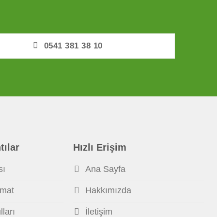
0541 381 38 10
tılar
Hızlı Erişim
sı
Ana Sayfa
imat
Hakkımızda
ları
İletişim