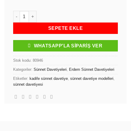
Sünnet Davetiyesi Maşallah Yazılı Ferman Formunda Kutulu 
SEPETE EKLE
WHATSAPP'LA SIPARIŞ VER
Stok kodu:
80946
Kategoriler:
Sünnet Davetiyeleri
,
Erdem Sünnet Davetiyeleri
Etiketler:
kadife sünnet davetiye
,
sünnet davetiye modelleri
,
sünnet davetiyesi